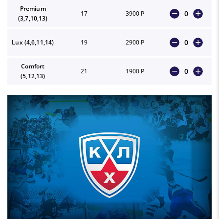
Premium
0
17
3900 Р
(3,7,10,13)
0
Lux (4,6,11,14)
19
2900 Р
Comfort
0
21
1900 Р
(5,12,13)