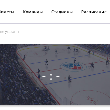
билеты
Команды
Стадионы
Расписание
 не указаны
- : -