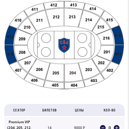
СЕКТОР
БИЛЕТОВ
ЦЕНЫ
КОЛ-ВО
Premium VIP
0
(‎204, 205, 212,
14
9000 Р