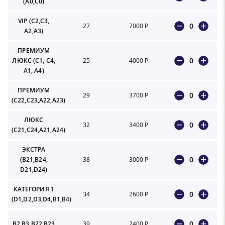
(А0,С0)
VIP (С2,С3,
0
27
7000 Р
А2,А3)
ПРЕМИУМ
0
ЛЮКС (С1, С4,
25
4000 Р
А1, А4)
ПРЕМИУМ
0
29
3700 Р
(С22,С23,А22,А23)
ЛЮКС
0
32
3400 Р
(С21,С24,А21,А24)
ЭКСТРА
0
(В21,B24,
38
3000 Р
D21,D24)
КАТЕГОРИЯ 1
0
34
2600 Р
(D1,D2,D3,D4,B1,B4)
0
В2,В3,В22,В23
39
2400 Р