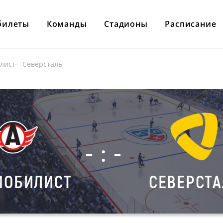
билеты
Команды
Стадионы
Расписание
илист—Северсталь
- : -
МОБИЛИСТ
СЕВЕРСТА