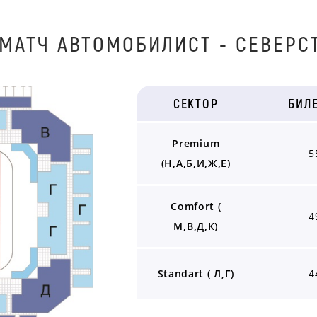
МАТЧ AВТOМOБИЛИСТ - СЕВЕРСТ
СЕКТОР
БИЛ
Premium
5
(Н,А,Б,И,Ж,Е)
Comfort (
4
М,В,Д,К)
Standart ( Л,Г)
4