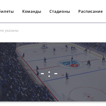
билеты
Команды
Стадионы
Расписание
 не указаны
- : -