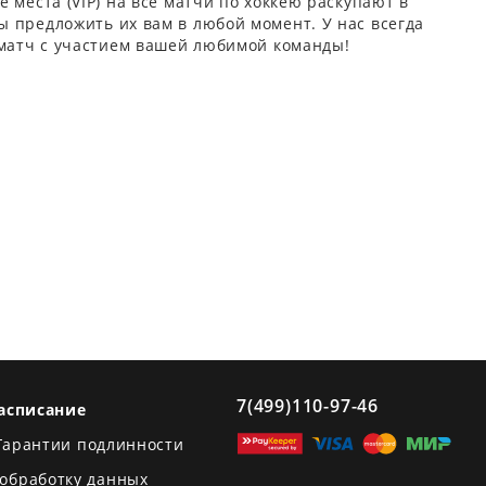
 места (VIP) на все матчи по хоккею раскупают в
 предложить их вам в любой момент. У нас всегда
 матч с участием вашей любимой команды!
7(499)110-97-46
асписание
Гарантии подлинности
 обработку данных