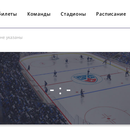
билеты
Команды
Стадионы
Расписание
 не указаны
- : -