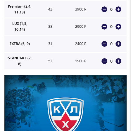
Premium (2,4,
0
43
3900 Р
11,13)
LUX (1,5,
0
38
2900 Р
10,14)
0
EXTRA (6, 9)
31
2400 Р
STANDART (7,
0
52
1900 Р
8)