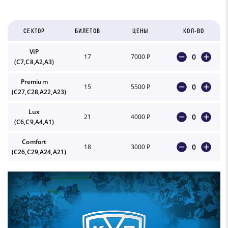
СЕКТОР
БИЛЕТОВ
ЦЕНЫ
КОЛ-ВО
VIP
0
17
7000 Р
(C7,С8,А2,А3)
Premium
0
15
5500 Р
(С27,С28,А22,А23)
Lux
0
21
4000 Р
(С6,С9,А4,А1)
Comfort
0
18
3000 Р
(С26,С29,А24,А21)