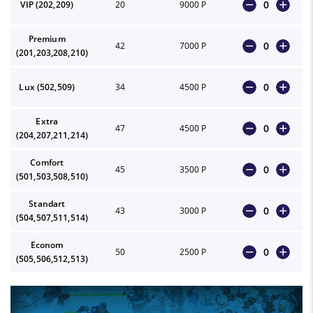
0
VIP (202,209)
20
9000 Р
Premium
0
42
7000 Р
(201,203,208,210)
0
Lux (502,509)
34
4500 Р
Extra
0
47
4500 Р
(204,207,211,214)
Comfort
0
45
3500 Р
(501,503,508,510)
Standart
0
43
3000 Р
(504,507,511,514)
Econom
0
50
2500 Р
(505,506,512,513)