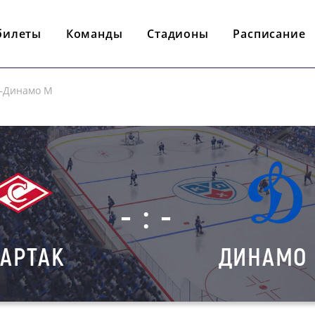
билеты
Команды
Стадионы
Расписание
к—Динамо М
- : -
АРТАК
ДИНАМО