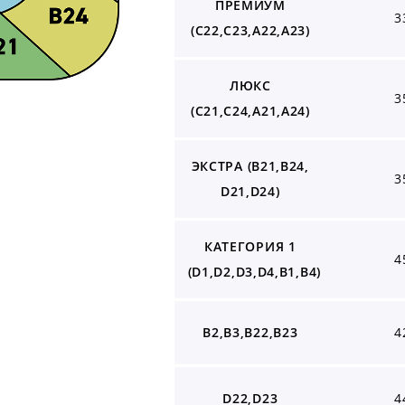
ПРЕМИУМ
3
(С22,С23,А22,А23)
ЛЮКС
3
(С21,С24,А21,А24)
ЭКСТРА (В21,B24,
3
D21,D24)
КАТЕГОРИЯ 1
4
(D1,D2,D3,D4,B1,B4)
В2,В3,В22,В23
4
D22,D23
4