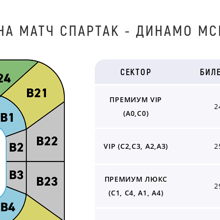
НА МАТЧ CПАPТАК - ДИНAМO МСК
СЕКТОР
БИЛ
ПРЕМИУМ VIP
2
(А0,С0)
VIP (С2,С3, А2,А3)
2
ПРЕМИУМ ЛЮКС
2
(С1, С4, А1, А4)