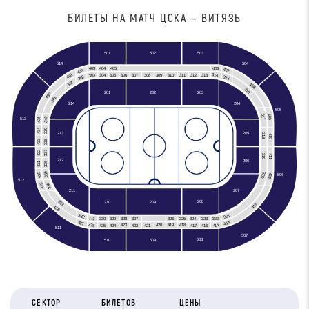
БИЛЕТЫ НА МАТЧ ЦСКА — ВИТЯЗЬ
501
502
503
504
514
403
406
405
404
407
402
401
303
314
306
308
309
310
311
312
304
305
307
313
315
302
301
408
316
201
202
203
436
341
204
214
505
409
317
435
340
513
434
339
213
205
318
410
433
338
337
432
319
411
212
206
431
336
335
430
320
412
506
512
429
334
211
207
333
208
210
209
413
428
321
332
331
322
330
329
328
327
326
324
325
323
414
427
426
415
420
419
418
423
417
416
425
424
422
421
511
507
508
510
509
СЕКТОР
БИЛЕТОВ
ЦЕНЫ