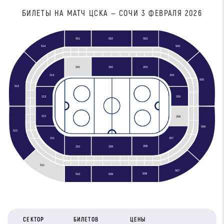
БИЛЕТЫ НА МАТЧ ЦСКА — СОЧИ 3 ФЕВРАЛЯ 2026
501
502
503
504
514
201
202
203
204
214
505
513
213
205
212
206
506
512
211
207
208
210
209
511
507
508
510
509
СЕКТОР
БИЛЕТОВ
ЦЕНЫ