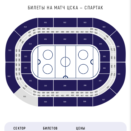
БИЛЕТЫ НА МАТЧ ЦСКА — СПАРТАК
501
502
503
504
514
403
406
405
404
407
402
401
303
314
306
308
309
310
311
312
304
305
307
313
315
302
301
408
316
201
202
203
436
341
204
214
505
409
317
435
340
513
434
339
213
205
318
410
433
338
337
432
319
411
212
206
431
336
335
430
320
412
506
512
429
334
211
207
333
208
210
209
413
428
321
332
331
322
330
329
328
327
326
324
325
323
414
427
426
415
420
419
418
423
417
416
425
424
422
421
511
507
508
510
509
СЕКТОР
БИЛЕТОВ
ЦЕНЫ