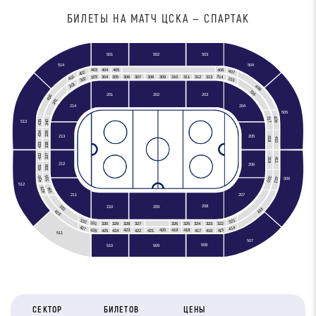
БИЛЕТЫ НА МАТЧ ЦСКА — СПАРТАК
501
502
503
504
514
403
406
405
404
407
402
401
303
314
306
308
309
310
311
312
304
305
307
313
315
302
301
408
316
201
202
203
436
341
204
214
505
409
317
435
340
513
434
339
213
205
318
410
433
338
337
432
319
411
212
206
431
336
335
430
320
412
506
512
429
334
211
207
333
208
210
209
413
428
321
332
331
322
330
329
328
327
326
324
325
323
414
427
426
415
420
419
418
423
417
416
425
424
422
421
511
507
508
510
509
СЕКТОР
БИЛЕТОВ
ЦЕНЫ