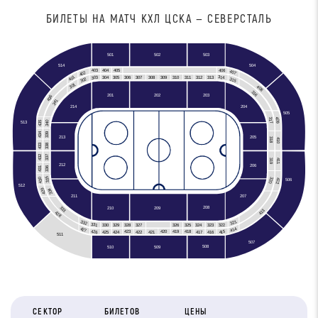
БИЛЕТЫ НА МАТЧ КХЛ ЦСКА — СЕВЕРСТАЛЬ
501
502
503
504
514
403
406
405
404
407
402
401
303
314
306
308
309
310
311
312
304
305
307
313
315
302
301
408
316
201
202
203
436
341
204
214
505
409
317
435
340
513
434
339
213
205
318
410
433
338
337
432
319
411
212
206
431
336
335
430
320
412
506
512
429
334
211
207
333
208
210
209
413
428
321
332
331
322
330
329
328
327
326
324
325
323
414
427
426
415
420
419
418
423
417
416
425
424
422
421
511
507
508
510
509
СЕКТОР
БИЛЕТОВ
ЦЕНЫ