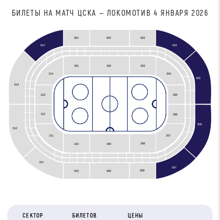
БИЛЕТЫ НА МАТЧ ЦСКА — ЛОКОМОТИВ 4 ЯНВАРЯ 2026
501
502
503
504
514
201
202
203
204
214
505
513
213
205
212
206
506
512
211
207
208
210
209
511
507
508
510
509
СЕКТОР
БИЛЕТОВ
ЦЕНЫ