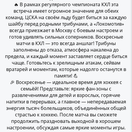
🔥 В рамках регулярного чемпионата КХЛ эта
встреча имеет огромное значение для обеих
команд. ЦСКА на своём льду будет биться за каждую
шайбу перед родными трибунами, а «Локомотив»
всегда приезжает в Москву с боевым настроем и
готов удивлять сильных соперников. Воскресные
матчи в КХЛ — это всегда аншлаг! Трибуны
заполнены до отказа, атмосфера накалена до
предела, и каждый момент заставляет сердце биться
чаще. Готовьтесь к зрелищным атакам, сейвам
вратарей и моментам, которые надолго останутся в
памяти! 💪
🎉 Воскресенье — идеальное время для хоккея с
семьёй! Представьте: яркие фан-зоны с
развлечениями для детей и взрослых, горячие
напитки в перерывах, а главное — непередаваемая
энергия тысяч болельщиков, объединённых общей
страстью к хоккею. После матча вы сможете
продолжить праздновать выходной в хорошем
настроении, обсуждая самые яркие моменты игры.