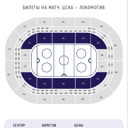
БИЛЕТЫ НА МАТЧ: ЦСКА — ЛОКОМОТИВ
501
502
503
504
514
403
406
405
404
407
402
401
303
314
306
308
309
310
311
312
304
305
307
313
315
302
301
408
316
201
202
203
436
341
204
214
505
409
317
435
340
513
434
339
213
205
318
410
433
338
337
432
319
411
212
206
431
336
335
430
320
412
506
512
429
334
211
207
333
208
210
209
413
428
321
332
331
322
330
329
328
327
326
324
325
323
414
427
426
415
420
419
418
423
417
416
425
424
422
421
511
507
508
510
509
СЕКТОР
БИЛЕТОВ
ЦЕНЫ