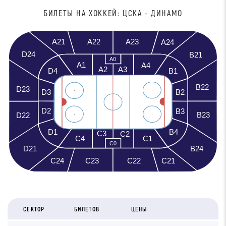
БИЛEТЫ НА ХОККЕЙ: ЦCKA - ДИНАМО
A21
A23
A22
A24
D24
B21
A0
A1
A4
A3
A2
D4
B1
B22
D23
D3
B2
D2
B3
B23
D22
D1
B4
C3
C2
C4
C1
C0
D21
B24
C23
C21
C24
C22
СЕКТОР
БИЛЕТОВ
ЦЕНЫ