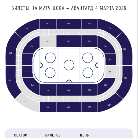
БИЛЕТЫ НА МАТЧ ЦСКА — АВАНГАРД 4 МАРТА 2026
501
502
503
504
514
201
202
203
204
214
505
513
213
205
212
206
506
512
211
207
208
210
209
511
507
508
510
509
СЕКТОР
БИЛЕТОВ
ЦЕНЫ