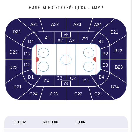
БИЛEТЫ НА ХОККЕЙ: ЦCKA - АМУР
A21
A23
A22
A24
D24
B21
A0
A1
A4
A3
A2
D4
B1
B22
D23
D3
B2
D2
B3
B23
D22
D1
B4
C3
C2
C4
C1
C0
D21
B24
C23
C21
C24
C22
СЕКТОР
БИЛЕТОВ
ЦЕНЫ