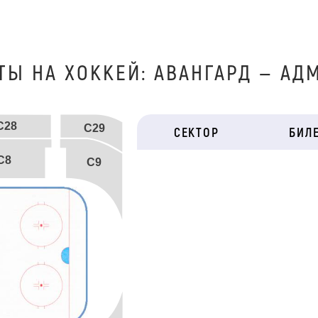
ТЫ НА ХОККЕЙ: АВАНГАРД — АД
C28
C29
СЕКТОР
БИЛ
C8
C9