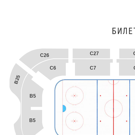
БИЛE
C27
C26
C6
C7
B25
B5
B5