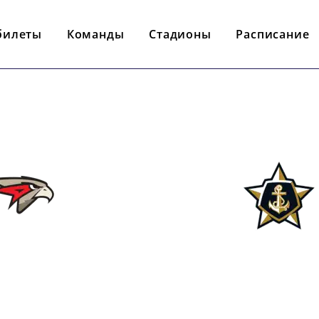
билеты
Команды
Стадионы
Расписание
- : -
АНГАРД
АДМИРА