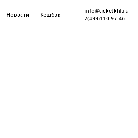
info@ticketkhl.ru
Новости
Кешбэк
7(499)110-97-46
4 СЕНТЯБРЯ
17:00 ПО МСК
АРЕНА
Л
БАЛАШИХА