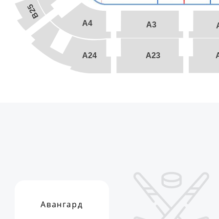
B25
A4
A3
A24
A23
Авангард