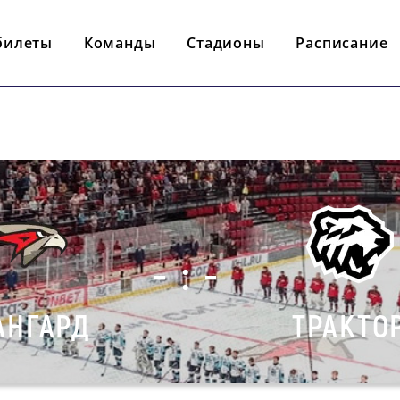
билеты
Команды
Стадионы
Расписание
- : -
АНГАРД
ТРАКТО