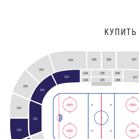
КУПИТЬ
207
205
206
204
203
104
105
106
103
107
105
104
106
202
102
201
101
220