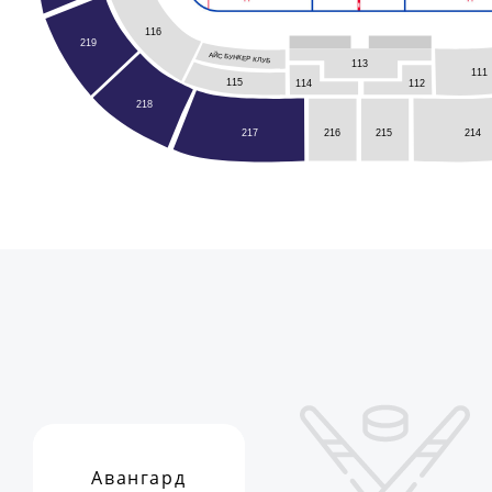
116
219
АЙС БУНКЕР КЛУБ
113
111
115
114
112
218
216
215
217
214
Авангард