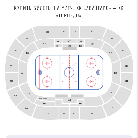
КУПИТЬ БИЛЕТЫ НА МАТЧ: ХК «АВАНГАРД» — ХК
«ТОРПЕДО»
207
205
206
204
208
203
104
105
106
103
107
105
104
106
209
202
108
102
201
210
109
101
211
220
110
116
212
219
АЙС БУНКЕР КЛУБ
113
111
115
114
112
213
218
216
215
217
214