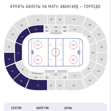
КУПИТЬ БИЛЕТЫ НА МАТЧ: АВАНГАРД — ТОРПЕДО
207
205
206
204
208
203
104
105
106
103
107
105
104
106
209
202
108
102
201
210
109
101
211
220
110
116
212
219
АЙС БУНКЕР КЛУБ
113
111
115
114
112
213
218
216
215
217
214
СЕКТОР
БИЛЕТОВ
ЦЕНЫ