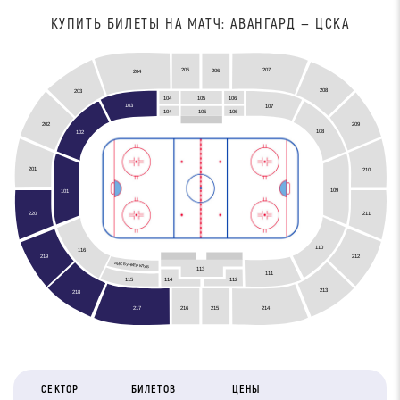
КУПИТЬ БИЛЕТЫ НА МАТЧ: АВАНГАРД — ЦСКА
207
205
206
204
208
203
104
105
106
103
107
105
104
106
209
202
108
102
201
210
109
101
211
220
110
116
212
219
АЙС БУНКЕР КЛУБ
113
111
115
114
112
213
218
216
215
217
214
СЕКТОР
БИЛЕТОВ
ЦЕНЫ