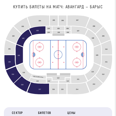
КУПИТЬ БИЛЕТЫ НА МАТЧ: АВАНГАРД — БАРЫС
207
205
206
204
208
203
104
105
106
103
107
105
104
106
209
202
108
102
201
210
109
101
211
220
110
116
212
219
АЙС БУНКЕР КЛУБ
113
111
115
114
112
213
218
216
215
217
214
СЕКТОР
БИЛЕТОВ
ЦЕНЫ