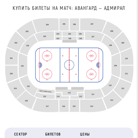
КУПИТЬ БИЛЕТЫ НА МАТЧ: АВАНГАРД — АДМИРАЛ
207
205
206
204
208
203
104
105
106
103
107
105
104
106
209
202
108
102
201
210
109
101
211
220
110
116
212
219
АЙС БУНКЕР КЛУБ
113
111
115
114
112
213
218
216
215
217
214
СЕКТОР
БИЛЕТОВ
ЦЕНЫ